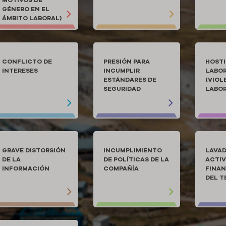
MOTIVOS DE
GÉNERO EN EL
ÁMBITO LABORAL)
CONFLICTO DE
PRESIÓN PARA
HOST
INTERESES
INCUMPLIR
LABO
ESTÁNDARES DE
(VIOL
SEGURIDAD
LABOR
GRAVE DISTORSIÓN
INCUMPLIMIENTO
LAVAD
DE LA
DE POLÍTICAS DE LA
ACTIV
INFORMACIÓN
COMPAÑÍA
FINAN
DEL T